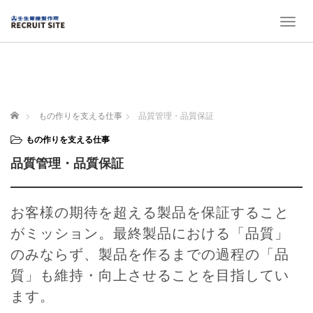
T
o
g
g
l
e
n
ホーム
もの作りを支える仕事
品質管理・品質保証
a
v
もの作りを支える仕事
i
品質管理・品質保証
g
a
t
i
お客様の期待を超える製品を保証すること
o
がミッション。最終製品における「品質」
n
のみならず、製品を作るまでの過程の「品
質」も維持・向上させることを目指してい
ます。