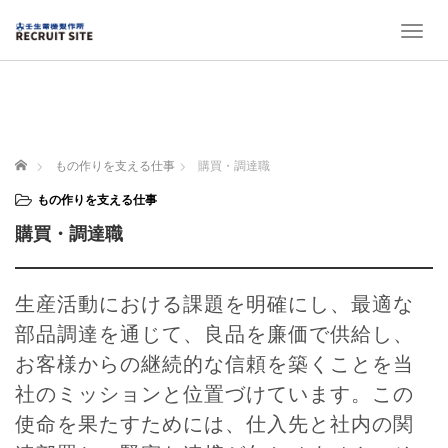
T
o
g
g
l
e
n
ホーム
もの作りを支える仕事
購買・調達職
a
v
もの作りを支える仕事
i
購買・調達職
g
a
t
i
生産活動における課題を明確にし、最適な
o
部品調達を通じて、良品を廉価で供給し、
n
お客様からの継続的な信頼を築くことを当
社のミッションと位置づけています。この
使命を果たすためには、仕入先と社内の関